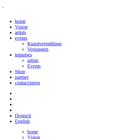
home
Vision
artists
events
Kunstvermittlung
Vergangen
impulses
artists
Events
Shop
partner
contact/press
Deutsch
English
home
Vision