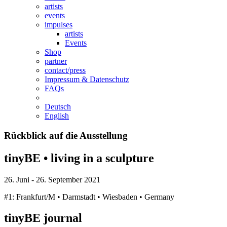
artists
events
impulses
artists
Events
Shop
partner
contact/press
Impressum & Datenschutz
FAQs
Deutsch
English
Rückblick auf die Ausstellung
tinyBE • living in a sculpture
26. Juni - 26. September 2021
#1: Frankfurt/M • Darmstadt • Wiesbaden • Germany
tinyBE journal