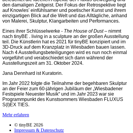
den damaligen Zeitgeist. Der Fokus der Retrospektive liegt
auf Knowles' einfühlsamer und poetischer Kunst und ihrem
einzigartigen Blick auf die Welt und das Alltägliche, anhand
von Malerei, Skulptur, Klangarbeiten und Performances.
Eines ihrer Schlüsselwerke -
The House of Dust
– nimmt
nach tinyBE . living in a sculpture an der großen Ausstellung
teil. Die Künstlerin hat es 2021 für tinyBE konzipiert und im
3D-Druck auf dem Kranzplatz in Wiesbaden bauen lassen.
Nach 4 Ausstellungsbeteiligungen wird es nun noch einmal
vorgeführt und verabschiedet sich dann während der
Ausstellungszeit am 31. Oktober 2024.
Jana Dennhard ist Kuratorin.
Im Jahr 2022 folgte die Teilnahme der begehbaren Skulptur
an der Feier zum 60-jährigen Jubiläum der „Wiesbadener
Festspiele Neuester Musik“ und im Jahr 2023 war sie
Programmpunkt des Kunstsommers Wiesbaden FLUXUS
S(I)EX TIES.
Mehr erfahren
© tinyBE 2026
Impressum & Datenschutz