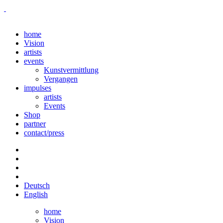
home
Vision
artists
events
Kunstvermittlung
Vergangen
impulses
artists
Events
Shop
partner
contact/press
Deutsch
English
home
Vision