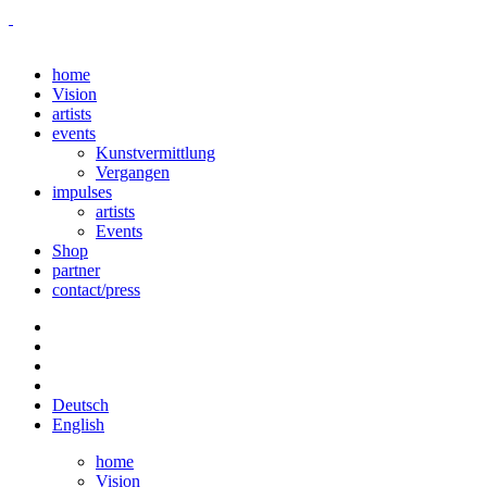
home
Vision
artists
events
Kunstvermittlung
Vergangen
impulses
artists
Events
Shop
partner
contact/press
Deutsch
English
home
Vision