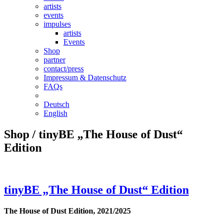
artists
events
impulses
artists
Events
Shop
partner
contact/press
Impressum & Datenschutz
FAQs
Deutsch
English
Shop
/ tinyBE „The House of Dust“
Edition
tinyBE „The House of Dust“ Edition
The House of Dust Edition, 2021/2025