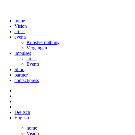
home
Vision
artists
events
Kunstvermittlung
Vergangen
impulses
artists
Events
Shop
partner
contact/press
Deutsch
English
home
Vision