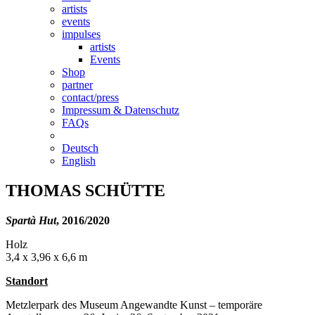
artists
events
impulses
artists
Events
Shop
partner
contact/press
Impressum & Datenschutz
FAQs
Deutsch
English
THOMAS SCHÜTTE
Spartà Hut
, 2016/2020
Holz
3,4 x 3,96 x 6,6 m
Standort
Metzlerpark des Museum Angewandte Kunst – temporäre