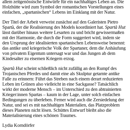
allem zeitgenössische Entwürfe für ein nachhaltiges Leben an. Die
Holzhütte wird zum Symbol der romantischen Vorstellungen eines
einfachen, „spartanischen“ Lebens im Einklang mit der Natur.
Der Titel der Arbeit verweist zunächst auf den Galeristen Pietro
Spartà, der die Realisierung des Models koordiniert hat.
Spartà Hut
lässt darüber hinaus weitere Lesarten zu und bricht gewissermaßen
mit der Harmonie, die durch die Form suggeriert wird, indem sie
den Ursprung der idealisierten spartanischen Lebensweise benennt:
das antike und kriegerische Volk der Spartaner, dem die Anhäufung
von privatem Eigentum untersagt war und das Jungen ab dem
Kindesalter zu eisernen Kriegern erzog.
Spartà Hut
scheint schließlich nicht zufällig an den Rumpf des
Trojanischen Pferdes und damit eine als Skulptur getarnte antike
Falle zu erinnern: Führt das Streben nach einem derart reduzierten
Leben im Grünen also vielleicht in eine Sackgasse? Tatsächlich
wirkt der moderne Mensch – im Unterschied zu den abtrainierten
Krieger:innen Spartas – kaum in der Lage, unter solch einfachen
Bedingungen zu überleben. Ferner wird auch die Zersiedelung der
Natur, und sei es mit nachhaltigen Materialien, das Platzproblem
dieses Planeten nicht lösen. Schüttes Entwurf bleibt also die
Materialisierung eines schönen Traumes.
Lydia Korndörfer