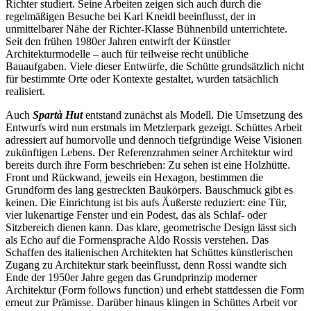
Richter studiert. Seine Arbeiten zeigen sich auch durch die
regelmäßigen Besuche bei Karl Kneidl beeinflusst, der in
unmittelbarer Nähe der Richter-Klasse Bühnenbild unterrichtete.
Seit den frühen 1980er Jahren entwirft der Künstler
Architekturmodelle – auch für teilweise recht unübliche
Bauaufgaben. Viele dieser Entwürfe, die Schütte grundsätzlich nicht
für bestimmte Orte oder Kontexte gestaltet, wurden tatsächlich
realisiert.
Auch
Spartà Hut
entstand zunächst als Modell. Die Umsetzung des
Entwurfs wird nun erstmals im Metzlerpark gezeigt. Schüttes Arbeit
adressiert auf humorvolle und dennoch tiefgründige Weise Visionen
zukünftigen Lebens. Der Referenzrahmen seiner Architektur wird
bereits durch ihre Form beschrieben: Zu sehen ist eine Holzhütte.
Front und Rückwand, jeweils ein Hexagon, bestimmen die
Grundform des lang gestreckten Baukörpers. Bauschmuck gibt es
keinen. Die Einrichtung ist bis aufs Äußerste reduziert: eine Tür,
vier lukenartige Fenster und ein Podest, das als Schlaf- oder
Sitzbereich dienen kann. Das klare, geometrische Design lässt sich
als Echo auf die Formensprache Aldo Rossis verstehen. Das
Schaffen des italienischen Architekten hat Schüttes künstlerischen
Zugang zu Architektur stark beeinflusst, denn Rossi wandte sich
Ende der 1950er Jahre gegen das Grundprinzip moderner
Architektur (Form follows function) und erhebt stattdessen die Form
erneut zur Prämisse. Darüber hinaus klingen in Schüttes Arbeit vor